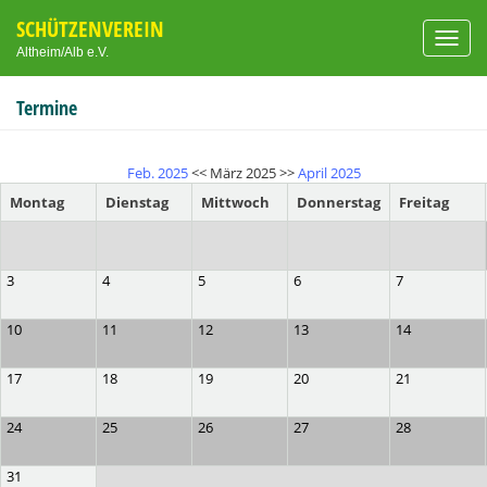
SCHÜTZENVEREIN
Toggl
Altheim/Alb e.V.
navig
Termine
Feb. 2025
<< März 2025 >>
April 2025
Montag
Dienstag
Mittwoch
Donnerstag
Freitag
3
4
5
6
7
10
11
12
13
14
17
18
19
20
21
24
25
26
27
28
31