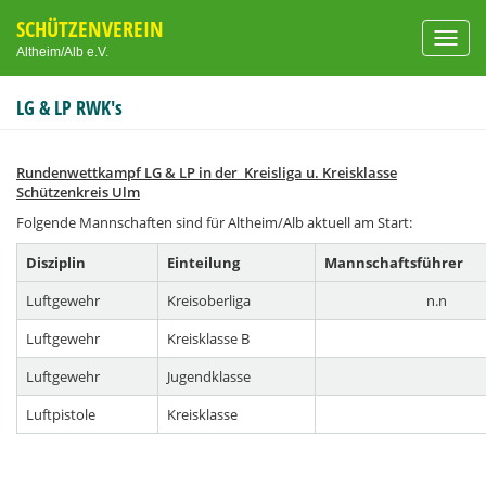
SCHÜTZENVEREIN
Toggl
Altheim/Alb e.V.
navig
LG & LP RWK's
Rundenwettkampf LG & LP in der Kreisliga u. Kreisklasse
Schützenkreis Ulm
Folgende Mannschaften sind für Altheim/Alb aktuell am Start:
Disziplin
Einteilung
Mannschaftsführer
Luftgewehr
Kreisoberliga
n.n
Luftgewehr
Kreisklasse B
Luftgewehr
Jugendklasse
Luftpistole
Kreisklasse