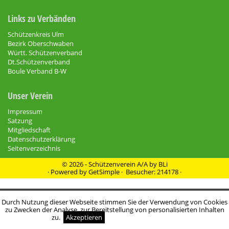
Links zu Verbänden
Schützenkreis Ulm
Bezirk Oberschwaben
Württ. Schützenverband
Dt.Schützenverband
Boule Verband B-W
Unser Verein
Impressum
Satzung
Mitgliedschaft
Datenschutzerklärung
Seitenverzeichnis
© 2026 - Schützenverein A/A by BLi
·
Powered by GetSimple
· Besucher: 214178 ·
Durch Nutzung dieser Webseite stimmen Sie der Verwendung von Cookies
zu Zwecken der Analyse, zur Bereitstellung von personalisierten Inhalten
zu.
Akzeptieren
Weitere Informationen