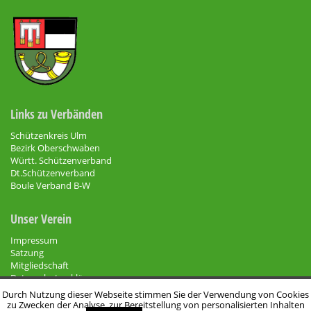
Links zu Verbänden
Schützenkreis Ulm
Bezirk Oberschwaben
Württ. Schützenverband
Dt.Schützenverband
Boule Verband B-W
Unser Verein
Impressum
Satzung
Mitgliedschaft
Datenschutzerklärung
Seitenverzeichnis
Durch Nutzung dieser Webseite stimmen Sie der Verwendung von Cookies
zu Zwecken der Analyse, zur Bereitstellung von personalisierten Inhalten